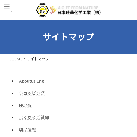
コ
ナ
ン
ビ
テ
ゲ
ン
ー
ツ
シ
へ
ョ
サイトマップ
ス
ン
キ
に
ッ
移
プ
動
HOME
サイトマップ
Aboutus Eng
ショッピング
HOME
よくあるご質問
製品情報